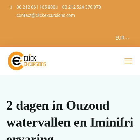
00 212 661 165 800
00 212 524 370 878
contact@clickexcursions.com
EUR
2 dagen in Ouzoud
watervallen en Iminifri
ervaring