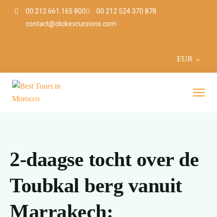
00 212 661 165 800
00 212 524 370 878
contact@clickexcursions.com
EUR
2-daagse tocht over de
Toubkal berg vanuit
Marrakech: