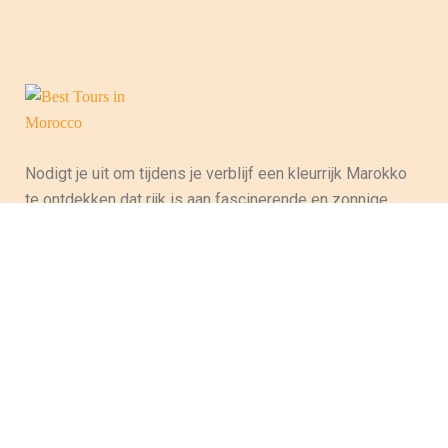
Nodigt je uit om tijdens je verblijf een kleurrijk Marokko
te ontdekken dat rijk is aan fascinerende en zonnige
landschappen, die de culturele en ambachtelijke
verscheidenheid van het land oproepen en zo
voorouderlijke tradities in stand houden. Tussen het
majestueuze Atlasgebergte, de prachtige stranden
langs de oceaan, de Atlantische Oceaan en de
woestijnkust, heeft dit land zoveel rijkdom dat toeristen
die van dit land hun bestemming hebben gemaakt, zal
aanspreken.