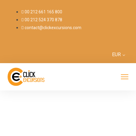
00 212 661 165 800
00 212 524 370 878
contact@clickexcursions.com
EUR