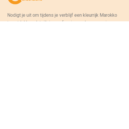
Nodigt je uit om tijdens je verblijf een kleurrijk Marokko
te ontdekken dat rijk is aan fascinerende en zonnige
landschappen, die de culturele en ambachtelijke
verscheidenheid van het land oproepen en zo
voorouderlijke tradities in stand houden. Tussen het
majestueuze Atlasgebergte, de prachtige stranden
langs de oceaan, de Atlantische Oceaan en de
woestijnkust, heeft dit land zoveel rijkdom dat toeristen
die van dit land hun bestemming hebben gemaakt, zal
aanspreken.
LID VAN FNAVM & ARAVMS
Besluit nr. 52P/17
IATA NR. 54271781