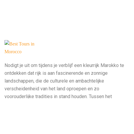
Nodigt je uit om tijdens je verblijf een kleurrijk Marokko te
ontdekken dat rijk is aan fascinerende en zonnige
landschappen, die de culturele en ambachtelijke
verscheidenheid van het land oproepen en zo
voorouderlijke tradities in stand houden. Tussen het
majestueuze Atlasgebergte, de prachtige stranden langs de
oceaan, de Atlantische Oceaan en de woestijnkust, heeft dit
land zoveel rijkdom dat toeristen die van dit land hun
bestemming hebben gemaakt, zal aanspreken.