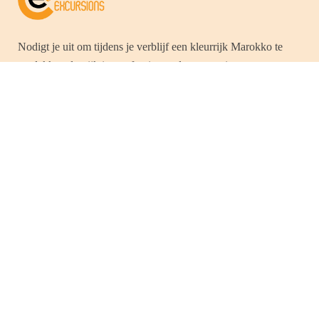
Nodigt je uit om tijdens je verblijf een kleurrijk Marokko te
ontdekken dat rijk is aan fascinerende en zonnige
landschappen, die de culturele en ambachtelijke
verscheidenheid van het land oproepen en zo voorouderlijke
tradities in stand houden. Tussen het majestueuze
Atlasgebergte, de prachtige stranden langs de oceaan, de
Atlantische Oceaan en de woestijnkust, heeft dit land zoveel
rijkdom dat toeristen die van dit land hun bestemming hebben
gemaakt, zal aanspreken.
LID VAN FNAVM & ARAVMS
Besluit nr. 52P/17
IATA NR. 54271781
Betalingen beveiligd door PAYZONE, CMI, VISA, MC