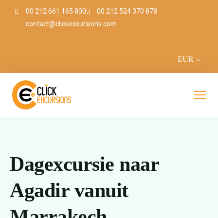
00 212 661 165 800
00 212 524 370 878
contact@clickexcursions.com
EUR
Dagexcursie naar
Agadir vanuit
Marrakech