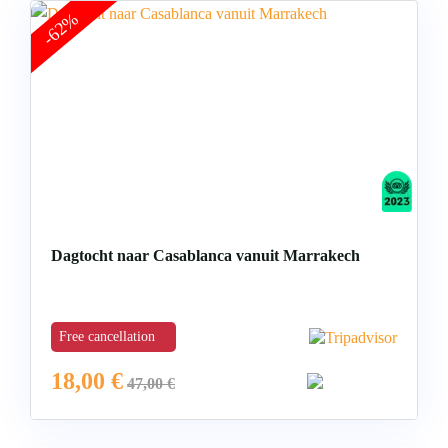
-62%
Dagtocht naar Casablanca vanuit Marrakech
Free cancellation
18,00
€
47,00
€