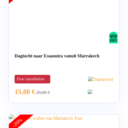
Dagtocht naar Essaouira vanuit Marrakech
Free cancellation
15,00
€
29,00
€
-26%