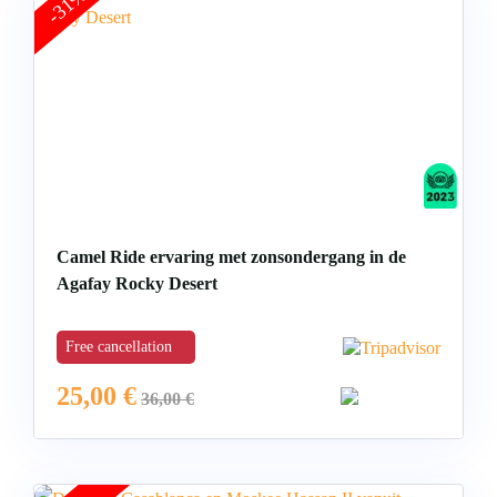
-31%
Camel Ride ervaring met zonsondergang in de
Agafay Rocky Desert
Free cancellation
25,00
€
36,00
€