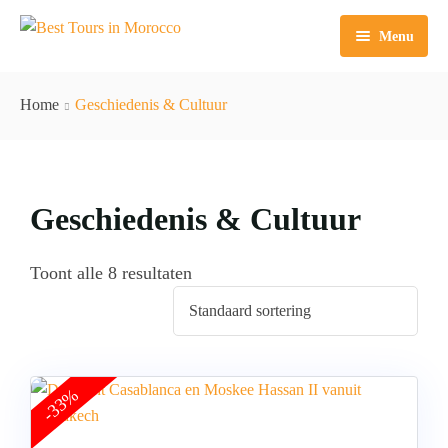
Menu
Home
Home
Geschiedenis & Cultuur
Excursies Marrakech
Tours Marrakech
Dagtochten Casablanca
Geschiedenis & Cultuur
Sahara Agafay
Dagtochten Agadir
Rondleidingen Agadir
Over ons
Dagtochten Fez
Rondleidingen Casablanca
Toont alle 8 resultaten
Rondleidingen Fes
Rondleidingen Tanger
-33%
Rondleidingen Essaouira