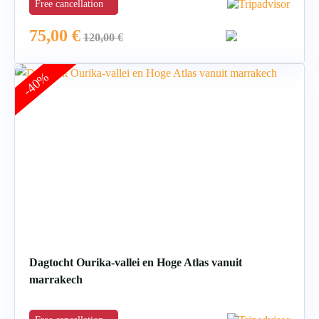
Free cancellation
75,00
€
120,00
€
-40%
Dagtocht Ourika-vallei en Hoge Atlas vanuit
marrakech