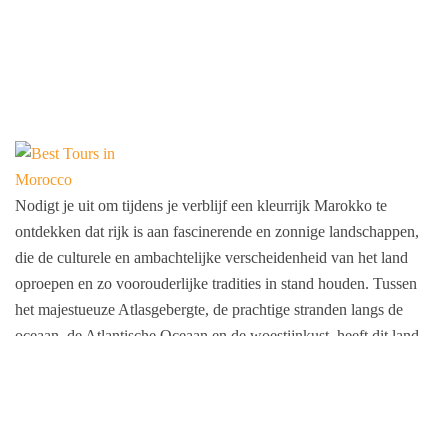
Nodigt je uit om tijdens je verblijf een kleurrijk Marokko te
ontdekken dat rijk is aan fascinerende en zonnige landschappen,
die de culturele en ambachtelijke verscheidenheid van het land
oproepen en zo voorouderlijke tradities in stand houden. Tussen
het majestueuze Atlasgebergte, de prachtige stranden langs de
oceaan, de Atlantische Oceaan en de woestijnkust, heeft dit land
zoveel rijkdom dat toeristen die van dit land hun bestemming
hebben gemaakt, zal aanspreken.
Lid van FNAVM & ARAVMS