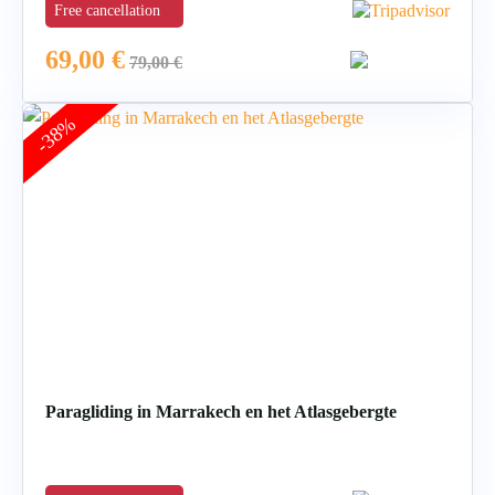
Free cancellation
69,00
€
79,00
€
-38%
Paragliding in Marrakech en het Atlasgebergte