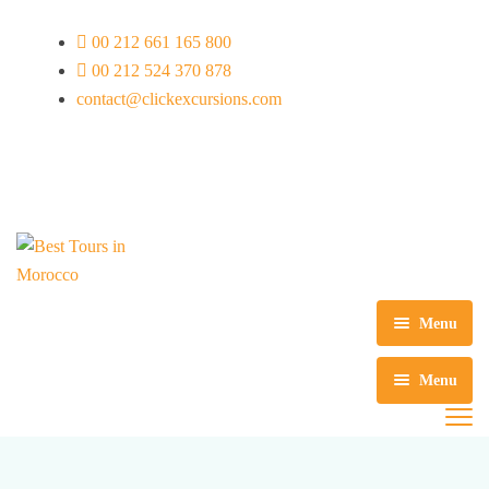
00 212 661 165 800
00 212 524 370 878
contact@clickexcursions.com
EUR
Menu
Home
Menu
Excursies Marrakech
Nederlands
Tours Marrakech
Dagtochten Casablanca
English