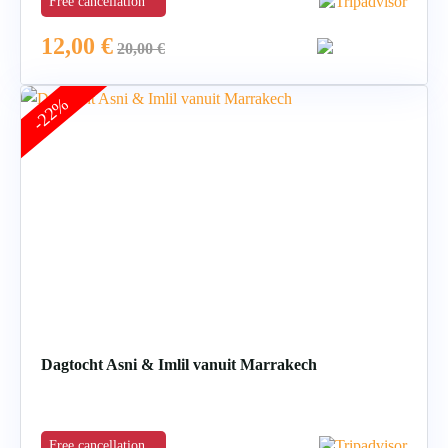
Free cancellation
12,00
€
20,00
€
-22%
Dagtocht Asni & Imlil vanuit Marrakech
Free cancellation