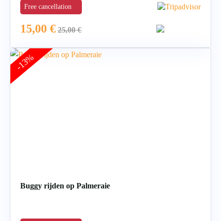
Free cancellation
15,00
€
25,00
€
-13%
Buggy rijden op Palmeraie