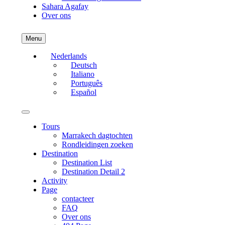
Sahara Agafay
Over ons
Menu
Nederlands
Deutsch
Italiano
Português
Español
Tours
Marrakech dagtochten
Rondleidingen zoeken
Destination
Destination List
Destination Detail 2
Activity
Page
contacteer
FAQ
Over ons