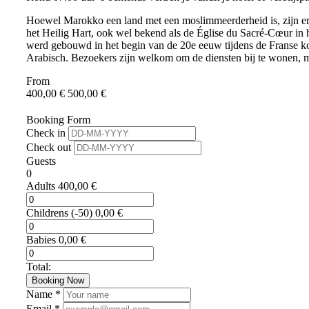
Hoewel Marokko een land met een moslimmeerderheid is, zijn er 
het Heilig Hart, ook wel bekend als de Église du Sacré-Cœur in h
werd gebouwd in het begin van de 20e eeuw tijdens de Franse ko
Arabisch. Bezoekers zijn welkom om de diensten bij te wonen, m
From
400,00
€
500,00
€
Booking Form
Check in
Check out
Guests
0
Adults
400,00
€
Childrens
(-50)
0,00
€
Babies
0,00
€
Total:
Booking Now
Name *
Email *