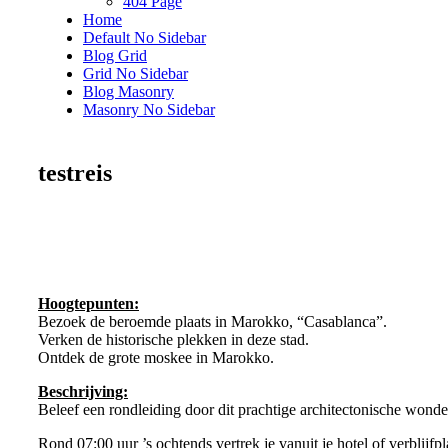
404 Page
Home
Default No Sidebar
Blog Grid
Grid No Sidebar
Blog Masonry
Masonry No Sidebar
testreis
Hoogtepunten:
Bezoek de beroemde plaats in Marokko, “Casablanca”.
Verken de historische plekken in deze stad.
Ontdek de grote moskee in Marokko.
Beschrijving:
Beleef een rondleiding door dit prachtige architectonische wond
Rond 07:00 uur ’s ochtends vertrek je vanuit je hotel of verblijf