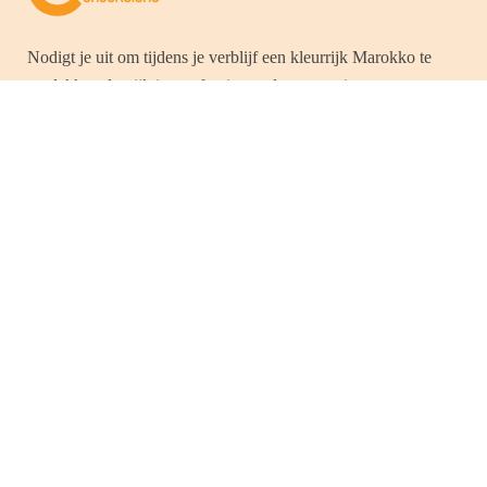
Nodigt je uit om tijdens je verblijf een kleurrijk Marokko te
ontdekken dat rijk is aan fascinerende en zonnige
landschappen, die de culturele en ambachtelijke
verscheidenheid van het land oproepen en zo voorouderlijke
tradities in stand houden. Tussen het majestueuze
Atlasgebergte, de prachtige stranden langs de oceaan, de
Atlantische Oceaan en de woestijnkust, heeft dit land zoveel
rijkdom dat toeristen die van dit land hun bestemming hebben
gemaakt, zal aanspreken.
LID VAN FNAVM & ARAVMS
Besluit nr. 52P/17
IATA NR. 54271781
Betalingen beveiligd door PAYZONE, CMI, VISA, MC