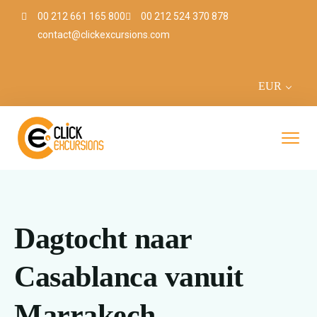
00 212 661 165 800
00 212 524 370 878
contact@clickexcursions.com
EUR
Dagtocht naar
Casablanca vanuit
Marrakech