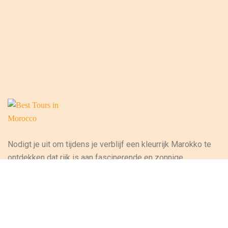
Nodigt je uit om tijdens je verblijf een kleurrijk Marokko te
ontdekken dat rijk is aan fascinerende en zonnige
landschappen, die de culturele en ambachtelijke
verscheidenheid van het land oproepen en zo
voorouderlijke tradities in stand houden. Tussen het
majestueuze Atlasgebergte, de prachtige stranden langs
de oceaan, de Atlantische Oceaan en de woestijnkust,