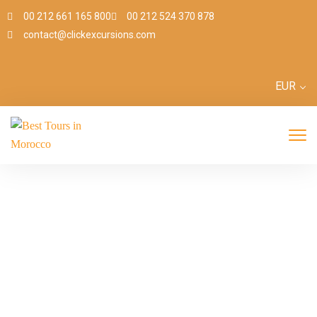
00 212 661 165 800
00 212 524 370 878
contact@clickexcursions.com
EUR