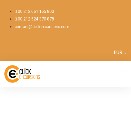
00 212 661 165 800
00 212 524 370 878
contact@clickexcursions.com
EUR