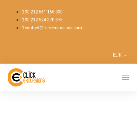
00 212 661 165 800
00 212 524 370 878
contact@clickexcursions.com
EUR