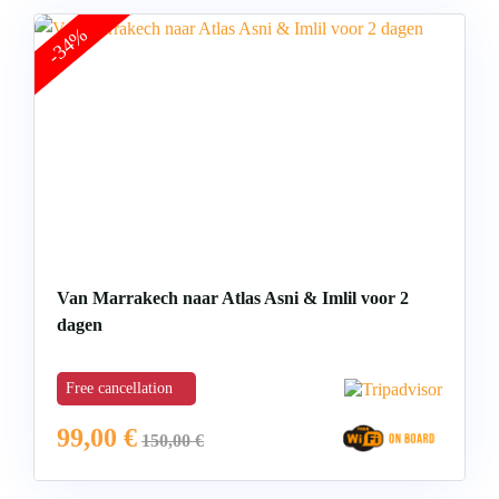
-34%
Van Marrakech naar Atlas Asni & Imlil voor 2
dagen
Free cancellation
99,00
€
150,00
€