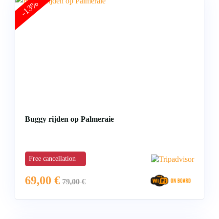
-13%
Buggy rijden op Palmeraie
Free cancellation
69,00
€
79,00
€