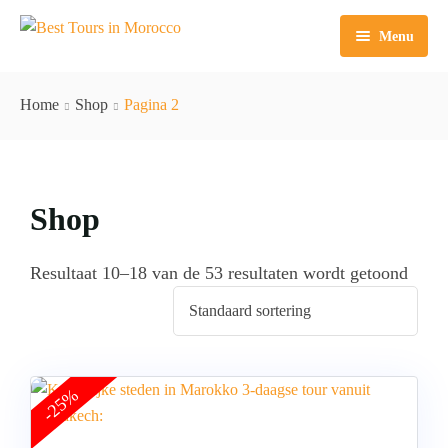
Menu
Home
Home
Shop
Pagina 2
Excursies Marrakech
Tours Marrakech
Dagtochten Casablanca
Shop
Sahara Agafay
Dagtochten Agadir
Rondleidingen Agadir
Over ons
Dagtochten Fez
Rondleidingen Casablanca
Resultaat 10–18 van de 53 resultaten wordt getoond
Rondleidingen Fes
Rondleidingen Tanger
-25%
Rondleidingen Essaouira